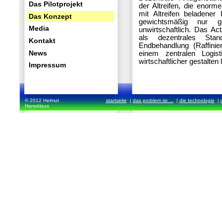
Das Pilotprojekt
der Altreifen, die enor
mit Altreifen beladener
Das Konzept
gewichtsmäßig nur g
Media
unwirtschaftlich. Das Ac
als dezentrales Stand
Kontakt
Endbehandlung (Raffini
News
einem zentralen Logis
wirtschaftlicher gestalten 
Impressum
© 2012 Helmut
startseite
|
das problem ist ...
|
die technologie
|
Haneklaus